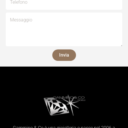
Invia
Gammino & Co è una gioielleria e nasce nel 2006 a